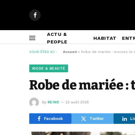
Facebook
ACTU &
HABITAT
ENT
PEOPLE
VOUS ÊTES ICI :
Accueil
»
Robe de mariée : trouvez le s
MODE & BEAUTÉ
Robe de mariée : 
By
REINE
22 août 2025
Facebook
Twitter
Li