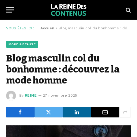
VOUS ÊTES ICI :
Accueil
»
Blog masculin col du bonhomme : découvrez la mode homme
MODE & BEAUTÉ
Blog masculin col du
bonhomme : découvrez la
mode homme
By
REINE
27 novembre 2025