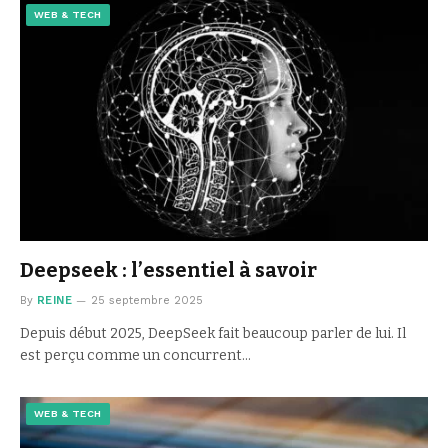
WEB & TECH
Deepseek : l’essentiel à savoir
By
REINE
25 septembre 2025
Depuis début 2025, DeepSeek fait beaucoup parler de lui. Il
est perçu comme un concurrent…
WEB & TECH