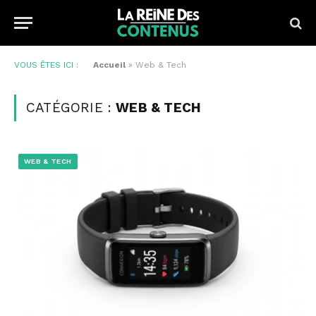
VOUS ÊTES ICI :
Accueil
»
Web & Tech
CATÉGORIE :
WEB & TECH
WEB & TECH