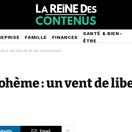
SANTÉ & BIEN-
REPRISE
FAMILLE
FINANCES
ÊTRE
vent de liberté et de romantisme
hème : un vent de libe
nkedIn
Email