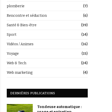
plomberie
(7)
Rencontre et séduction
(6)
Santé & Bien-être
(39)
Sport
(14)
Vidéos / Animes
(16)
Voyage
(15)
Web & Tech
(24)
Web marketing
(4)
DERNIÈRES PUBLICATIONS
Tondeuse automatique :
usage et entretien