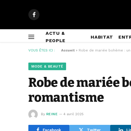
Facebook
ACTU &
HABITAT
ENT
PEOPLE
VOUS ÊTES ICI :
Accueil
»
Robe de mariée bohème : un 
MODE & BEAUTÉ
Robe de mariée bo
romantisme
By
REINE
4 avril 2025
Facebook
Twitter
Li