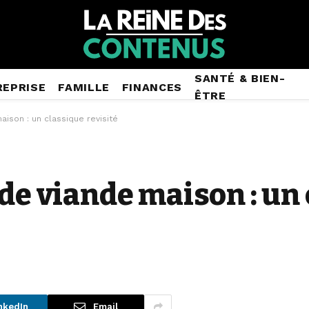
SANTÉ & BIEN-
REPRISE
FAMILLE
FINANCES
ÊTRE
ison : un classique revisité
 de viande maison : un
nkedIn
Email