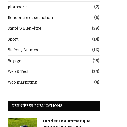
plomberie
(7)
Rencontre et séduction
(6)
Santé & Bien-être
(39)
Sport
(14)
Vidéos / Animes
(16)
Voyage
(15)
Web & Tech
(24)
Web marketing
(4)
DERNIÈRES PUBLICATIONS
Tondeuse automatique :
usage et entretien