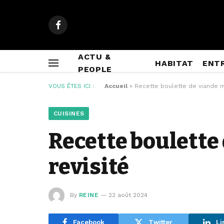
Facebook
ACTU &
HABITAT
ENT
PEOPLE
VOUS ÊTES ICI :
Accueil
»
Recette boulette de viande ma
CUISINES
Recette boulette
revisité
By
REINE
22 août 2024
Facebook
Twitter
Li