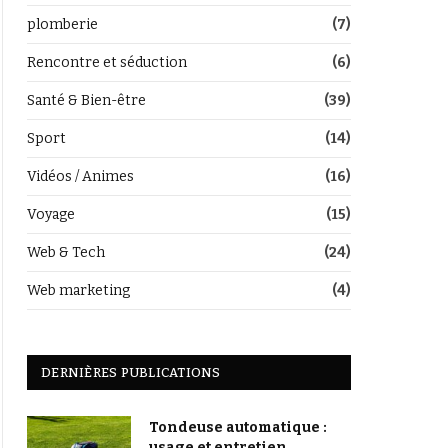
plomberie
(7)
Rencontre et séduction
(6)
Santé & Bien-être
(39)
Sport
(14)
Vidéos / Animes
(16)
Voyage
(15)
Web & Tech
(24)
Web marketing
(4)
DERNIÈRES PUBLICATIONS
Tondeuse automatique :
usage et entretien