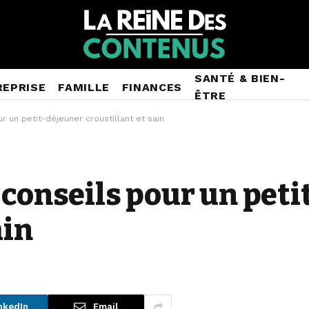
SANTÉ & BIEN-
REPRISE
FAMILLE
FINANCES
ÊTRE
r un petit-déjeuner croustillant et sain
 conseils pour un pet
ain
nkedIn
Email