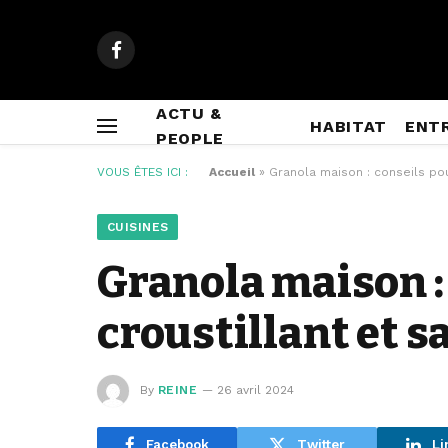
Facebook
ACTU &
HABITAT
ENT
PEOPLE
VOUS ÊTES ICI :
Accueil
»
Granola maison : conseils pou
CUISINES
Granola maison :
croustillant et s
By
REINE
26 avril 2024
Facebook
Twitter
Li