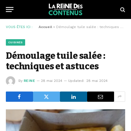
VOUS ÊTES ICI :
Accueil
»
Démoulage tuile salée : techniques et astuces
CUISINES
Démoulage tuile salée :
techniques et astuces
By
REINE
28 mai 2024
Updated:
28 mai 2024