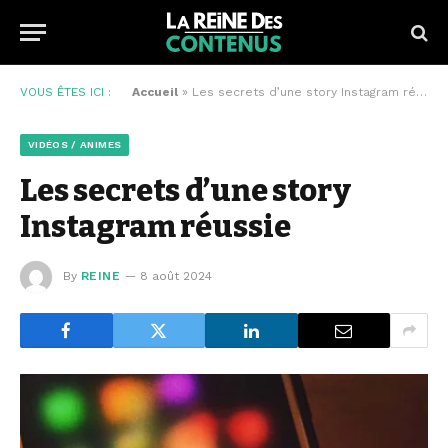
VOUS ÊTES ICI :
Accueil
»
Les secrets d’une story Instagram réussie
VIDÉOS / ANIMES
Les secrets d’une story
Instagram réussie
By
REINE
8 août 2024