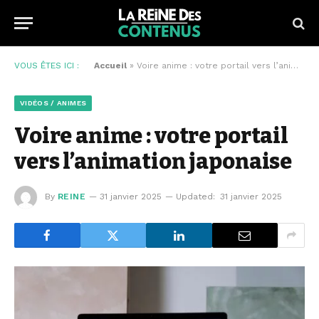
VOUS ÊTES ICI :
Accueil
»
Voire anime : votre portail vers l’animation japonaise
VIDÉOS / ANIMES
Voire anime : votre portail
vers l’animation japonaise
By
REINE
31 janvier 2025
Updated:
31 janvier 2025