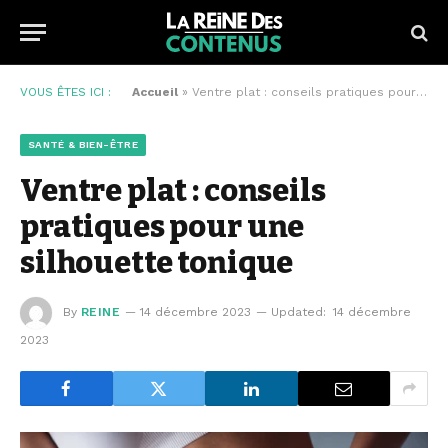
VOUS ÊTES ICI :
Accueil
»
Ventre plat : conseils pratiques pour une silhouette tonique
SANTÉ & BIEN-ÊTRE
Ventre plat : conseils
pratiques pour une
silhouette tonique
By
REINE
14 décembre 2023
Updated:
14 décembre
2023