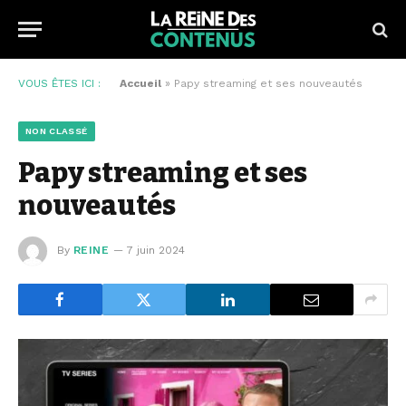
VOUS ÊTES ICI :
Accueil
»
Papy streaming et ses nouveautés
NON CLASSÉ
Papy streaming et ses
nouveautés
By
REINE
7 juin 2024