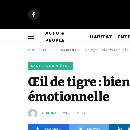
Facebook
ACTU &
HABITAT
ENT
PEOPLE
VOUS ÊTES ICI :
Accueil
»
Œil de tigre : bienfaits sur 
SANTÉ & BIEN-ÊTRE
Œil de tigre : bie
émotionnelle
By
REINE
23 août 2024
Facebook
Twitter
Li