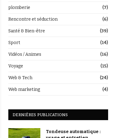
plomberie
(7)
Rencontre et séduction
(6)
Santé & Bien-être
(39)
Sport
(14)
Vidéos / Animes
(16)
Voyage
(15)
Web & Tech
(24)
Web marketing
(4)
DERNIÈRES PUBLICATIONS
Tondeuse automatique :
usage et entretien