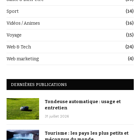
Sport
(14)
Vidéos / Animes
(16)
Voyage
(15)
Web & Tech
(24)
Web marketing
(4)
DERNIÈRES PUBLICATIONS
Tondeuse automatique : usage et
entretien
31 juillet 2026
Tourisme : les pays les plus petits et
méconnus du monde