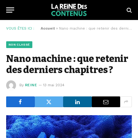
VOUS ÊTES ICI :
Accueil
»
Nano machine : que retenir des derniers chapitres ?
NON CLASSÉ
Nano machine : que retenir
des derniers chapitres ?
By
REINE
13 mai 2024