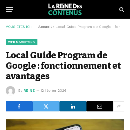
VOUS ÊTES ICI :
Accueil
»
Local Guide Program de Google : fonctionnement et avantages
WEB MARKETING
Local Guide Program de
Google : fonctionnement et
avantages
By
REINE
12 février 2026