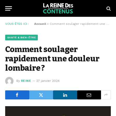
VOUS ÊTES ICI :
Accueil
»
Comment soulager rapidement une douleur lombaire ?
SANTÉ & BIEN-ÊTRE
Comment soulager
rapidement une douleur
lombaire ?
By
REINE
27 janvier 2024