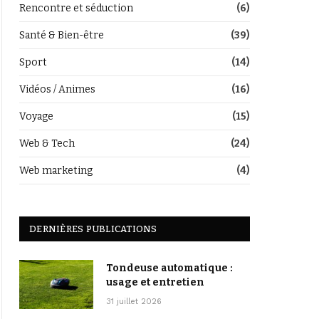
Rencontre et séduction
(6)
Santé & Bien-être
(39)
Sport
(14)
Vidéos / Animes
(16)
Voyage
(15)
Web & Tech
(24)
Web marketing
(4)
DERNIÈRES PUBLICATIONS
Tondeuse automatique :
usage et entretien
31 juillet 2026