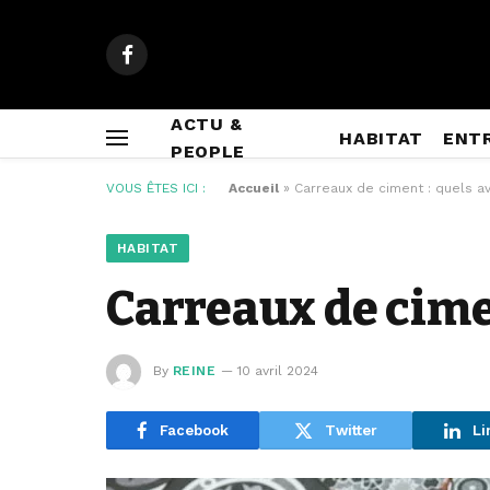
Facebook
ACTU &
HABITAT
ENT
PEOPLE
VOUS ÊTES ICI :
Accueil
»
Carreaux de ciment : quels av
HABITAT
Carreaux de cime
By
REINE
10 avril 2024
Facebook
Twitter
Li