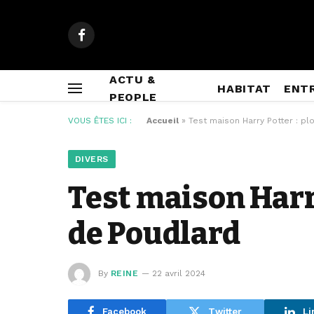
Facebook
ACTU &
HABITAT
ENT
PEOPLE
VOUS ÊTES ICI :
Accueil
»
Test maison Harry Potter : pl
DIVERS
Test maison Harry
de Poudlard
By
REINE
22 avril 2024
Facebook
Twitter
Li