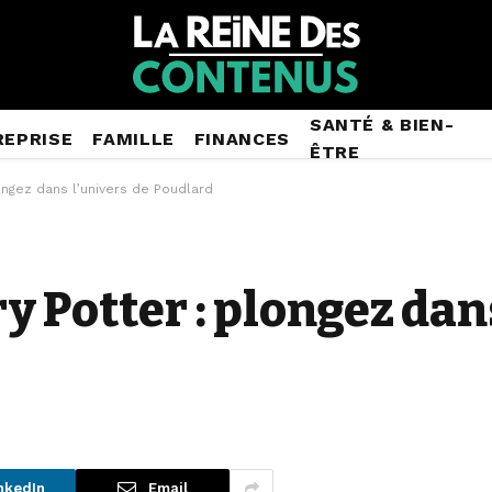
SANTÉ & BIEN-
REPRISE
FAMILLE
FINANCES
ÊTRE
ongez dans l’univers de Poudlard
 Potter : plongez dan
nkedIn
Email