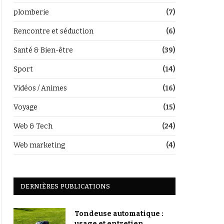
plomberie
(7)
Rencontre et séduction
(6)
Santé & Bien-être
(39)
Sport
(14)
Vidéos / Animes
(16)
Voyage
(15)
Web & Tech
(24)
Web marketing
(4)
DERNIÈRES PUBLICATIONS
Tondeuse automatique :
usage et entretien