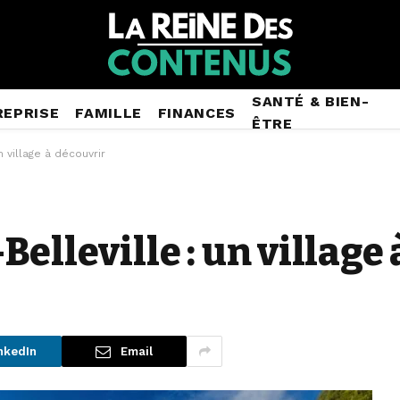
SANTÉ & BIEN-
REPRISE
FAMILLE
FINANCES
ÊTRE
n village à découvrir
elleville : un village
nkedIn
Email