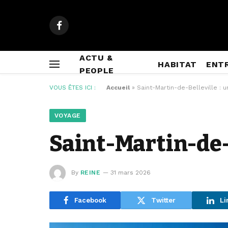
Facebook
ACTU &
HABITAT
ENT
PEOPLE
VOUS ÊTES ICI :
Accueil
»
Saint-Martin-de-Belleville : u
VOYAGE
Saint-Martin-de-B
By
REINE
31 mars 2026
Facebook
Twitter
Li