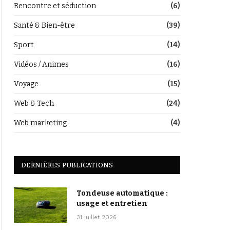
Rencontre et séduction
(6)
Santé & Bien-être
(39)
Sport
(14)
Vidéos / Animes
(16)
Voyage
(15)
Web & Tech
(24)
Web marketing
(4)
DERNIÈRES PUBLICATIONS
Tondeuse automatique :
usage et entretien
31 juillet 2026