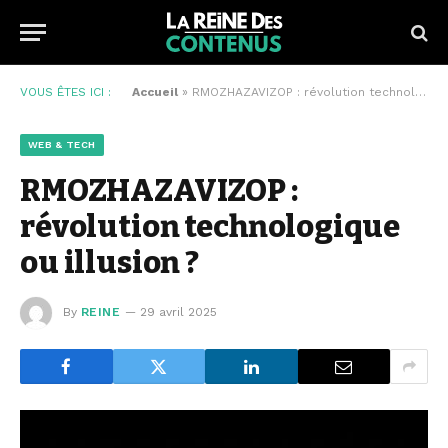
VOUS ÊTES ICI :
Accueil
»
RMOZHAZAVIZOP : révolution technologique ou illusion ?
WEB & TECH
RMOZHAZAVIZOP :
révolution technologique
ou illusion ?
By
REINE
29 avril 2025