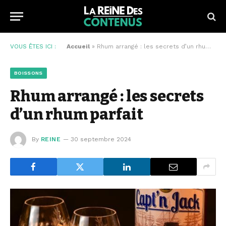
VOUS ÊTES ICI :
Accueil
»
Rhum arrangé : les secrets d’un rhum parfait
BOISSONS
Rhum arrangé : les secrets
d’un rhum parfait
By
REINE
30 septembre 2024