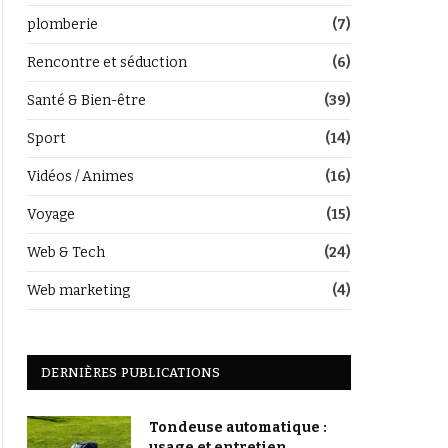
plomberie
(7)
Rencontre et séduction
(6)
Santé & Bien-être
(39)
Sport
(14)
Vidéos / Animes
(16)
Voyage
(15)
Web & Tech
(24)
Web marketing
(4)
DERNIÈRES PUBLICATIONS
Tondeuse automatique :
usage et entretien