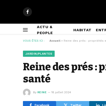
Facebook
ACTU &
HABITAT
ENT
PEOPLE
VOUS ÊTES ICI :
Accueil
»
Reine des prés : propriétés e
JARDIN/PLANTES
Reine des prés : 
santé
By
REINE
18 juillet 2024
Facebook
Twitter
Li