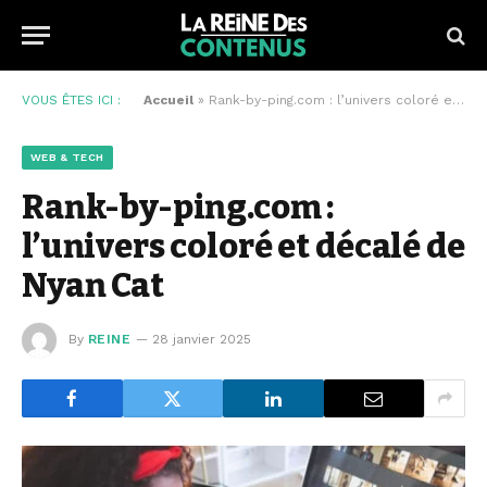
VOUS ÊTES ICI :
Accueil
»
Rank-by-ping.com : l’univers coloré et décalé de Nyan Cat
WEB & TECH
Rank-by-ping.com :
l’univers coloré et décalé de
Nyan Cat
By
REINE
28 janvier 2025