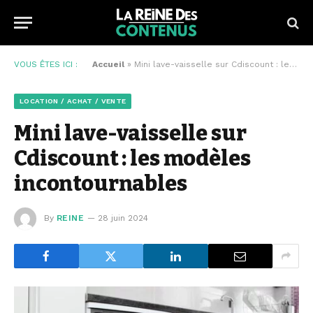
VOUS ÊTES ICI :
Accueil
»
Mini lave-vaisselle sur Cdiscount : les modèles incontournables
LOCATION / ACHAT / VENTE
Mini lave-vaisselle sur
Cdiscount : les modèles
incontournables
By
REINE
28 juin 2024