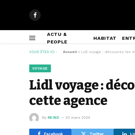
Facebook
ACTU &
HABITAT
ENT
PEOPLE
VOUS ÊTES ICI :
Accueil
»
Lidl voyage : découvrez les 
VOYAGE
Lidl voyage : déc
cette agence
By
REINE
20 mars 2024
Facebook
Twitter
Li