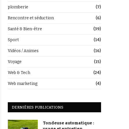
plomberie
(7)
Rencontre et séduction
(6)
Santé & Bien-être
(39)
Sport
(14)
Vidéos / Animes
(16)
Voyage
(15)
Web & Tech
(24)
Web marketing
(4)
DERNIÈRES PUBLICATIONS
Tondeuse automatique :
usage et entretien