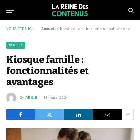
VOUS ÊTES ICI :
Accueil
»
Kiosque famille : fonctionnalités et avantages
FAMILLE
Kiosque famille :
fonctionnalités et
avantages
By
REINE
14 mars 2024