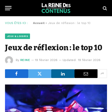
VOUS ÊTES ICI :
Accueil
»
Jeux de réflexion : le top 10
JEUX & LOISIRS
Jeux de réflexion : le top 10
By
REINE
19 février 2026
Updated:
19 février 2026