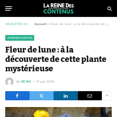
VOUS ÊTES ICI :
Accueil
»
Fleur de lune : à la découverte de cette plante mystérieuse
JARDIN/PLANTES
Fleur de lune : à la
découverte de cette plante
mystérieuse
By
REINE
17 juin 2024