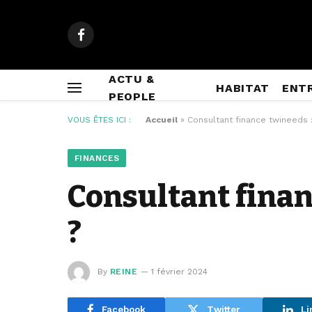
Facebook
ACTU &
HABITAT
ENT
PEOPLE
VOUS ÊTES ICI :
Accueil
»
Consultant finance twineeds 
FINANCES
Consultant finan
?
By
REINE
1 février 2024
Facebook
Twitter
Li