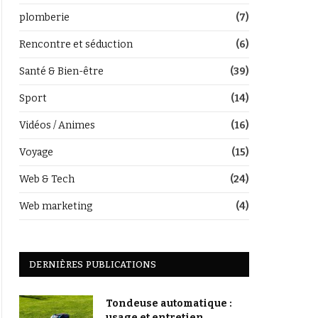
plomberie
(7)
Rencontre et séduction
(6)
Santé & Bien-être
(39)
Sport
(14)
Vidéos / Animes
(16)
Voyage
(15)
Web & Tech
(24)
Web marketing
(4)
DERNIÈRES PUBLICATIONS
Tondeuse automatique :
usage et entretien