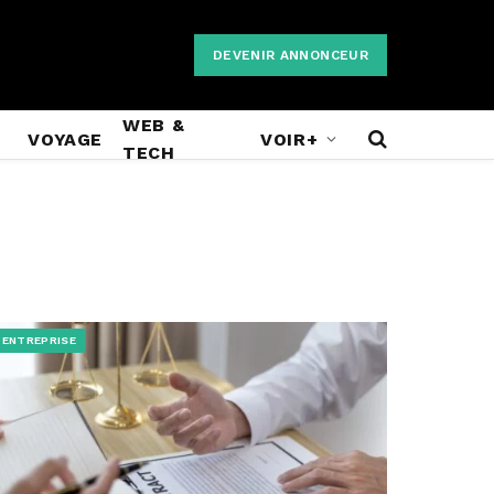
DEVENIR ANNONCEUR
WEB &
VOYAGE
VOIR+
TECH
ENTREPRISE