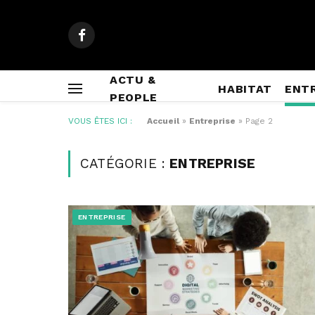
Facebook
ACTU &
HABITAT
ENT
PEOPLE
VOUS ÊTES ICI :
Accueil
»
Entreprise
»
Page 2
CATÉGORIE :
ENTREPRISE
ENTREPRISE